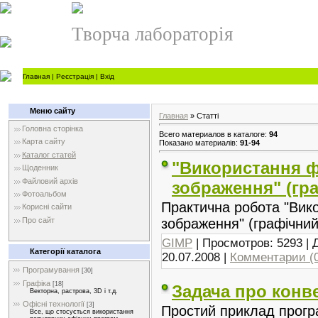
Творча лабораторія
Главная
|
Реєстрація
|
Вхід
Меню сайту
Главная
» Статті
Головна сторінка
Всего материалов в каталоге:
94
Карта сайту
Показано материалів:
91-94
Каталог статей
"Використання ф
Щоденник
Файловий архів
зображення" (гр
Фотоальбом
Практична робота "Вико
Корисні сайти
Про сайт
зображення" (графічни
GIMP
| Просмотров: 5293 |
Категорії каталога
20.07.2008
|
Комментарии (
Програмування
[30]
Графіка
[18]
Задача про конве
Векторна, растрова, 3D і т.д.
Офісні технології
[3]
Простий приклад прогр
Все, що стосується використання