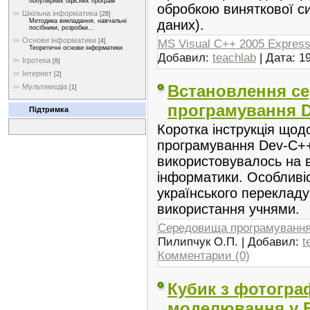
популярних офісних програм
обробкою виняткової си
Шкільна інформатика
[28]
Методика викладання, навчальні
даних).
посібники, розробки...
Основи інформатики
[4]
MS Visual C++ 2005 Express 
Теоретичні основи інформатики
Добавил:
teachlab
| Дата:
1
Ігротека
[8]
Інтернет
[2]
Встановлення с
Мультимедіа
[1]
програмування 
Підтримка
Коротка інструкція що
програмування Dev-C++
використовувалось на в
інформатики. Особливі
українського перекладу
використання учнями.
Середовища програмуванн
Пилипчук О.П. | Добавил:
t
Комментарии (0)
Кубик з фотогра
моделювання у Bl