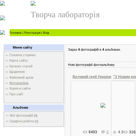
Творча лабораторія
Головна
|
Реєстрація
|
Вхід
Меню сайту
Зараз
4
фотографій в
4
альбомах.
Головна сторінка
Карта сайту
Нові фотографії фотоальбому
Каталог статей
Щоденник
Великий герб України
"З Новим рок
Файловий архів
Фотоальбом
Корисні сайти
Про сайт
13.09.2010
2
Один з проектів Великого
Новорічн
Альбоми
державного герба України
endrix
Мої фотографії
[3]
Графічні роботи
[1]
6493
0
4.3
316